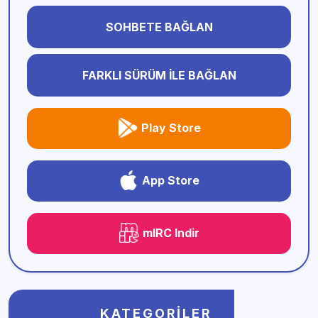
SOHBETE BAĞLAN
FARKLI SÜRÜM İLE BAĞLAN
Play Store
App Store
mIRC Indir
KATEGORILER