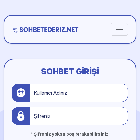
SOHBET GIRIŞI
Kullanıcı Adınız
Şifreniz
* Şifreniz yoksa boş bırakabilirsiniz.