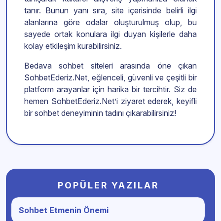
tanır. Bunun yanı sıra, site içerisinde belirli ilgi
alanlarına göre odalar oluşturulmuş olup, bu
sayede ortak konulara ilgi duyan kişilerle daha
kolay etkileşim kurabilirsiniz.
Bedava sohbet siteleri arasında öne çıkan
SohbetEderiz.Net, eğlenceli, güvenli ve çeşitli bir
platform arayanlar için harika bir tercihtir. Siz de
hemen SohbetEderiz.Net’i ziyaret ederek, keyifli
bir sohbet deneyiminin tadını çıkarabilirsiniz!
POPÜLER YAZILAR
Sohbet Etmenin Önemi