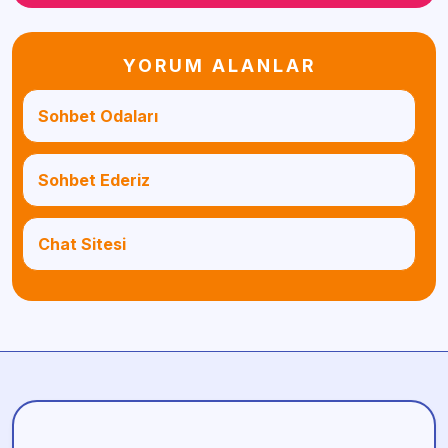
YORUM ALANLAR
Sohbet Odaları
Sohbet Ederiz
Chat Sitesi