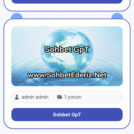
admin admin
1 yorum
Sohbet GpT