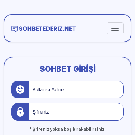
SOHBET GIRIŞI
Kullanıcı Adınız
Şifreniz
* Şifreniz yoksa boş bırakabilirsiniz.