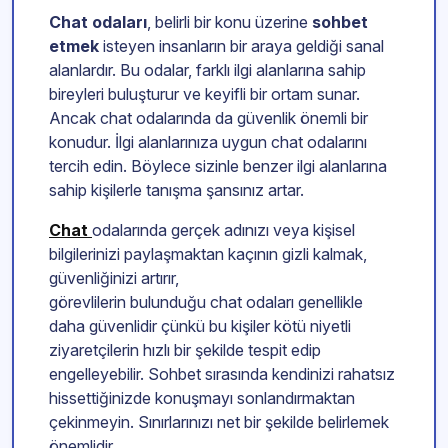
Chat odaları
, belirli bir konu üzerine
sohbet
etmek
isteyen insanların bir araya geldiği sanal
alanlardır. Bu odalar, farklı ilgi alanlarına sahip
bireyleri buluşturur ve keyifli bir ortam sunar.
Ancak chat odalarında da güvenlik önemli bir
konudur. İlgi alanlarınıza uygun chat odalarını
tercih edin. Böylece sizinle benzer ilgi alanlarına
sahip kişilerle tanışma şansınız artar.
Chat
odalarında gerçek adınızı veya kişisel
bilgilerinizi paylaşmaktan kaçının gizli kalmak,
güvenliğinizi artırır,
görevlilerin bulunduğu chat odaları genellikle
daha güvenlidir çünkü bu kişiler kötü niyetli
ziyaretçilerin hızlı bir şekilde tespit edip
engelleyebilir. Sohbet sırasında kendinizi rahatsız
hissettiğinizde konuşmayı sonlandırmaktan
çekinmeyin. Sınırlarınızı net bir şekilde belirlemek
önemlidir.