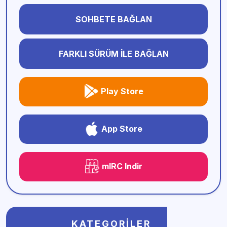
SOHBETE BAĞLAN
FARKLI SÜRÜM İLE BAĞLAN
Play Store
App Store
mIRC Indir
KATEGORILER