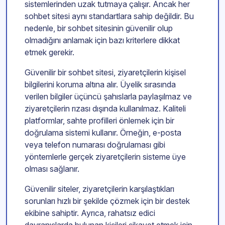
sistemlerinden uzak tutmaya çalışır. Ancak her
sohbet sitesi aynı standartlara sahip değildir. Bu
nedenle, bir sohbet sitesinin güvenilir olup
olmadığını anlamak için bazı kriterlere dikkat
etmek gerekir.
Güvenilir bir sohbet sitesi, ziyaretçilerin kişisel
bilgilerini koruma altına alır. Üyelik sırasında
verilen bilgiler üçüncü şahıslarla paylaşılmaz ve
ziyaretçilerin rızası dışında kullanılmaz. Kaliteli
platformlar, sahte profilleri önlemek için bir
doğrulama sistemi kullanır. Örneğin, e-posta
veya telefon numarası doğrulaması gibi
yöntemlerle gerçek ziyaretçilerin sisteme üye
olması sağlanır.
Güvenilir siteler, ziyaretçilerin karşılaştıkları
sorunları hızlı bir şekilde çözmek için bir destek
ekibine sahiptir. Ayrıca, rahatsız edici