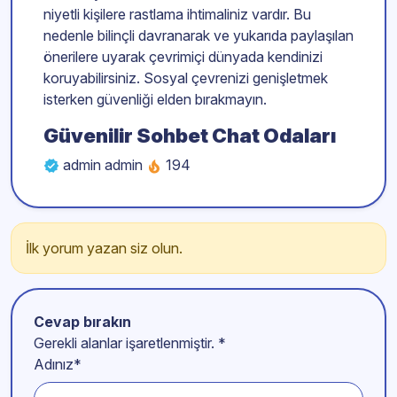
niyetli kişilere rastlama ihtimaliniz vardır. Bu
nedenle bilinçli davranarak ve yukarıda paylaşılan
önerilere uyarak çevrimiçi dünyada kendinizi
koruyabilirsiniz. Sosyal çevrenizi genişletmek
isterken güvenliği elden bırakmayın.
Güvenilir Sohbet Chat Odaları
admin admin
194
İlk yorum yazan siz olun.
Cevap bırakın
Gerekli alanlar işaretlenmiştir.
*
Adınız*