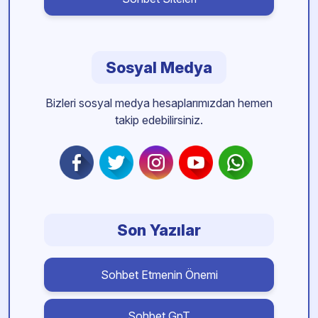
Sosyal Medya
Bizleri sosyal medya hesaplarımızdan hemen
takip edebilirsiniz.
Son Yazılar
Sohbet Etmenin Önemi
Sohbet GpT