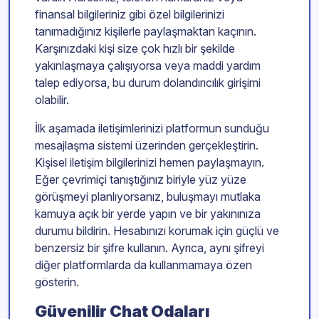
finansal bilgileriniz gibi özel bilgilerinizi
tanımadığınız kişilerle paylaşmaktan kaçının.
Karşınızdaki kişi size çok hızlı bir şekilde
yakınlaşmaya çalışıyorsa veya maddi yardım
talep ediyorsa, bu durum dolandırıcılık girişimi
olabilir.
İlk aşamada iletişimlerinizi platformun sunduğu
mesajlaşma sistemi üzerinden gerçekleştirin.
Kişisel iletişim bilgilerinizi hemen paylaşmayın.
Eğer çevrimiçi tanıştığınız biriyle yüz yüze
görüşmeyi planlıyorsanız, buluşmayı mutlaka
kamuya açık bir yerde yapın ve bir yakınınıza
durumu bildirin. Hesabınızı korumak için güçlü ve
benzersiz bir şifre kullanın. Ayrıca, aynı şifreyi
diğer platformlarda da kullanmamaya özen
gösterin.
Güvenilir Chat Odaları