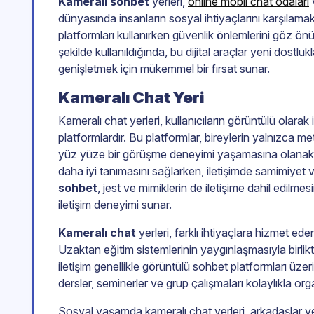
Kameralı sohbet
yerleri,
online mobil chat odaları
dünyasında insanların sosyal ihtiyaçlarını karşılamak
platformları kullanırken güvenlik önlemlerini göz 
şekilde kullanıldığında, bu dijital araçlar yeni dostl
genişletmek için mükemmel bir fırsat sunar.
Kameralı Chat Yeri
Kameralı chat yerleri, kullanıcıların görüntülü olarak 
platformlardır. Bu platformlar, bireylerin yalnızca met
yüz yüze bir görüşme deneyimi yaşamasına olanak tanı
daha iyi tanımasını sağlarken, iletişimde samimiyet 
sohbet
, jest ve mimiklerin de iletişime dahil edilmesi
iletişim deneyimi sunar.
Kameralı chat
yerleri, farklı ihtiyaçlara hizmet ede
Uzaktan eğitim sistemlerinin yaygınlaşmasıyla birlik
iletişim genellikle görüntülü sohbet platformları ü
dersler, seminerler ve grup çalışmaları kolaylıkla org
Sosyal yaşamda kameralı chat yerleri, arkadaşlar ve ai