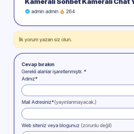
Kameralı Sohbet Kameralı Chat Y
admin admin
264
İlk yorum yazan siz olun.
Cevap bırakın
Gerekli alanlar işaretlenmiştir.
*
Adınız*
Mail Adresiniz*
(yayınlanmayacak.)
Web siteniz veya blogunuz
(zorunlu değil)