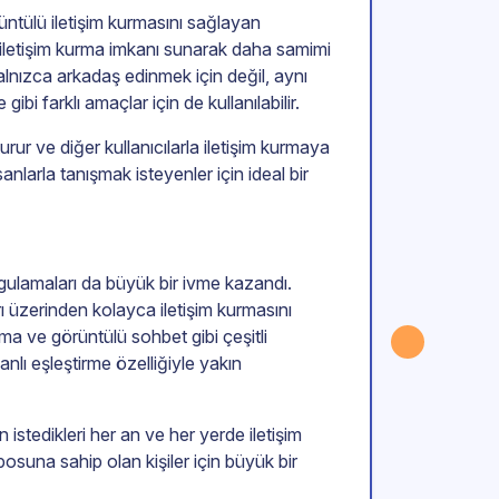
örüntülü iletişim kurmasını sağlayan
ze iletişim kurma imkanı sunarak daha samimi
alnızca arkadaş edinmek için değil, aynı
bi farklı amaçlar için de kullanılabilir.
turur ve diğer kullanıcılarla iletişim kurmaya
nlarla tanışmak isteyenler için ideal bir
ygulamaları da büyük bir ivme kazandı.
arı üzerinden kolayca iletişim kurmasını
ama ve görüntülü sohbet gibi çeşitli
nlı eşleştirme özelliğiyle yakın
ın istedikleri her an ve her yerde iletişim
osuna sahip olan kişiler için büyük bir