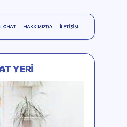
L CHAT
HAKKIMIZDA
İLETIŞIM
AT YERI