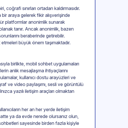
i, coğrafi sınırları ortadan kaldırmasıdır.
bir araya gelerek fikir alışverişinde
u tür platformlar anonimlik sunarak
e olanak tanır. Ancak anonimlik, bazen
orunlarını beraberinde getirebilir.
at etmeleri büyük önem taşımaktadır.
ıyla birlikte, mobil sohbet uygulamaları
lerin anlık mesajlaşma ihtiyaçlarını
gulamalar, kullanıcı dostu arayüzleri ve
raf ve video paylaşımı, sesli ve görüntülü
nızca yazılı iletişim araçları olmaktan
anıcıların her an her yerde iletişim
ahatte ya da evde nerede olursanız olun,
 sohbetleri sayesinde birden fazla kişiyle