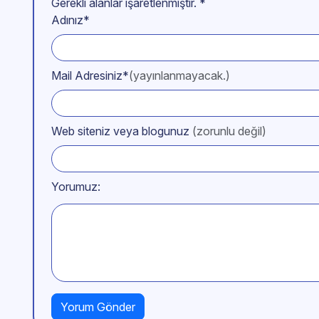
Gerekli alanlar işaretlenmiştir.
*
Adınız*
Mail Adresiniz*
(yayınlanmayacak.)
Web siteniz veya blogunuz
(zorunlu değil)
Yorumuz: