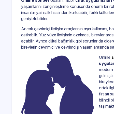
Online sohbet
odaları, mobil
chat uygulamaları
v
yaşamlarını zenginleştirme konusunda önemli bir ro
insanlar yalnızlık hissinden kurtulabilir, farklı kültür
genişletebilirler.
Ancak çevrimiçi iletişim araçlarının aşırı kullanımı,
getirebilir. Yüz yüze iletişimin azalması, bireyler a
açabilir. Ayrıca dijital bağımlılık gibi sorunlar da g
bireylerin çevrimiçi ve çevrimdışı yaşam arasında sa
Online
s
uygula
modern ç
gelmişti
bireyler
ortak ilg
fırsatı 
bilinçli
taşımakt