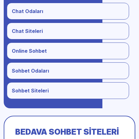
Chat Odaları
Chat Siteleri
Online Sohbet
Sohbet Odaları
Sohbet Siteleri
BEDAVA SOHBET SITELERI