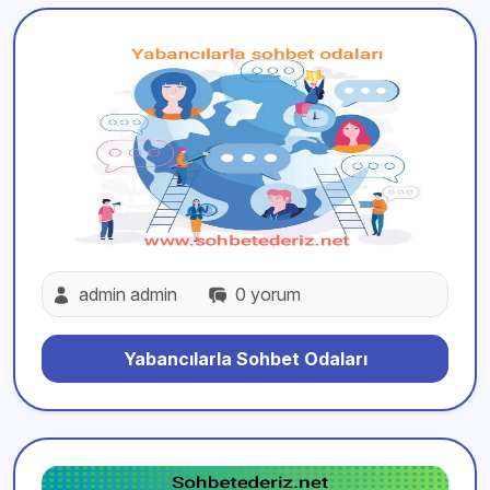
admin admin
0 yorum
Yabancılarla Sohbet Odaları