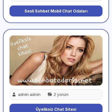
Sesli Sohbet Mobil Chat Odaları
admin admin
2 yorum
Üyeliksiz Chat Sitesi