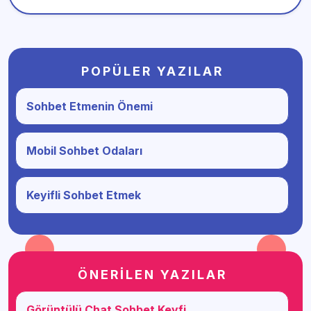
POPÜLER YAZILAR
Sohbet Etmenin Önemi
Mobil Sohbet Odaları
Keyifli Sohbet Etmek
ÖNERİLEN YAZILAR
Görüntülü Chat Sohbet Keyfi