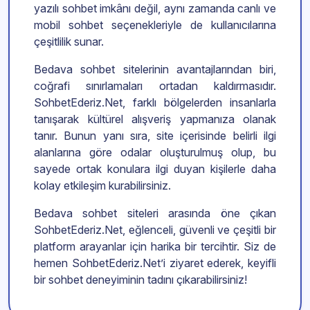
yazılı sohbet imkânı değil, aynı zamanda canlı ve
mobil sohbet seçenekleriyle de kullanıcılarına
çeşitlilik sunar.
Bedava sohbet sitelerinin avantajlarından biri,
coğrafi sınırlamaları ortadan kaldırmasıdır.
SohbetEderiz.Net, farklı bölgelerden insanlarla
tanışarak kültürel alışveriş yapmanıza olanak
tanır. Bunun yanı sıra, site içerisinde belirli ilgi
alanlarına göre odalar oluşturulmuş olup, bu
sayede ortak konulara ilgi duyan kişilerle daha
kolay etkileşim kurabilirsiniz.
Bedava sohbet siteleri arasında öne çıkan
SohbetEderiz.Net, eğlenceli, güvenli ve çeşitli bir
platform arayanlar için harika bir tercihtir. Siz de
hemen SohbetEderiz.Net’i ziyaret ederek, keyifli
bir sohbet deneyiminin tadını çıkarabilirsiniz!