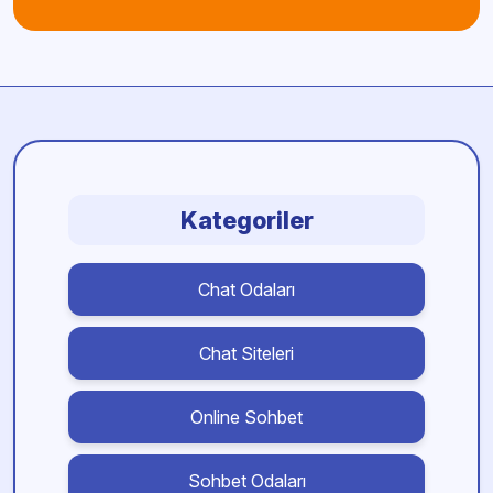
Kategoriler
Chat Odaları
Chat Siteleri
Online Sohbet
Sohbet Odaları