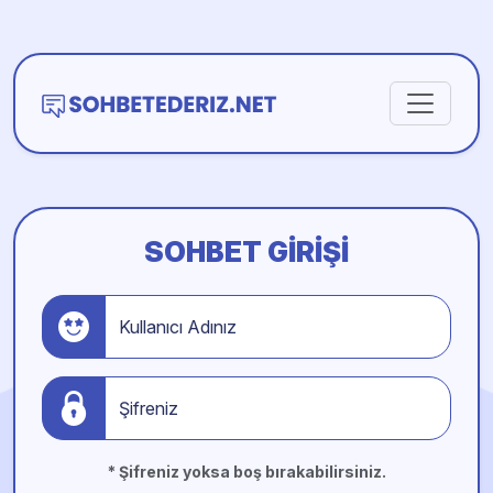
SOHBET GIRIŞI
Kullanıcı Adınız
Şifreniz
* Şifreniz yoksa boş bırakabilirsiniz.