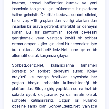
İnternet, sosyal bağlantılar kurmak ve yeni
insanlarla tanışmak için mükemmel bir platform
haline gelmiştir. Özellikle bedava sohbet siteleri,
farklı yaş +18 gruplarından ve ilgi alanlarından
insanları bir araya getirerek interaktif bir deneyim
sunar. Bu tür platformlar, sosyal çevresini
genişletmek veya yalnızca keyifli bir sohbet
ortamı arayan kişiler için ideal bir seçenektir. İşte
bu noktada SohbetEderiz.Net, öne çıkan bir
alternatif olarak karşımıza çıkıyor.
SohbetEderiz.Net, kullanıcılarına tamamen
ücretsiz bir sohbet deneyimi sunar. Kolay
arayüzü ve zengin özellikleri sayesinde her
yaştan bireyin rahatlıkla kullanabileceği bir
platformdur. Siteye giriş yaptıktan sonra hızlı bir
şekilde üyelik oluşturarak ya da misafir olarak
sohbete katılabilirsiniz. Özgün bir kullanıcı
kitlesine sahip olan SohbetEderiz.Net, yalnızca